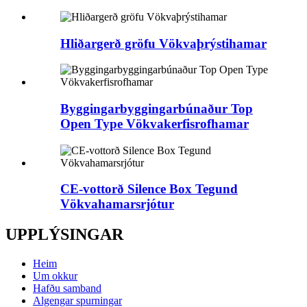
Hliðargerð gröfu Vökvaþrýstihamar
Byggingarbyggingarbúnaður Top
Open Type Vökvakerfisrofhamar
CE-vottorð Silence Box Tegund
Vökvahamarsrjótur
UPPLÝSINGAR
Heim
Um okkur
Hafðu samband
Algengar spurningar