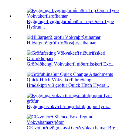
Byggingarbyggingarbúnaður Top Open Type
Hydrau...
Hliðargerð gröfu Vökvaþrýstihamar
Gröfviðhengi Vökvakerfi niðurrifsskeri Exc...
Hraðskipti við gröfur Quick Hitch Hydra...
Byggingarvökva titringsplötuþjöppur fyrir...
CE vottorð Þögn kassi Gerð vökva hamar Bre...