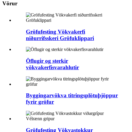
Vörur
Gröfufesting Vökvakerfi
niðurrifsskeri Gröfuklippari
Öflugir og sterkir
vökvakerfisvarahlutir
Byggingarvökva titringsplötuþjöppur
fyrir gröfur
Gröfufesting Vökvastokkur