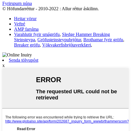
Fyrirspurn núna
© Höfundarréttur - 2010-2022 : Allur réttur áskilinn.
Heitar vörur
Veftré
AMP farsíma
Varahlutir fyrir smágröfu
,
Sledge Hammer Breaking
Steinsteypa
,
Gröfusteinsteypubrjótur
,
Brothamar fyrir gröfu
,
Breaker gröfu
,
Vökvakerfisbrjótaverkfæri
,
Senda tölvupóst
x