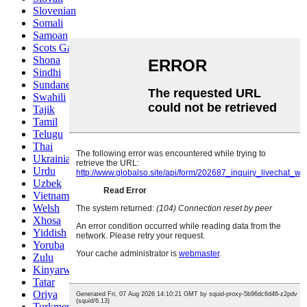
Slovenian
Somali
Samoan
Scots Gaelic
Shona
Sindhi
Sundanese
Swahili
Tajik
Tamil
Telugu
Thai
Ukrainian
Urdu
Uzbek
Vietnamese
Welsh
Xhosa
Yiddish
Yoruba
Zulu
Kinyarwanda
Tatar
Oriya
Turkmen