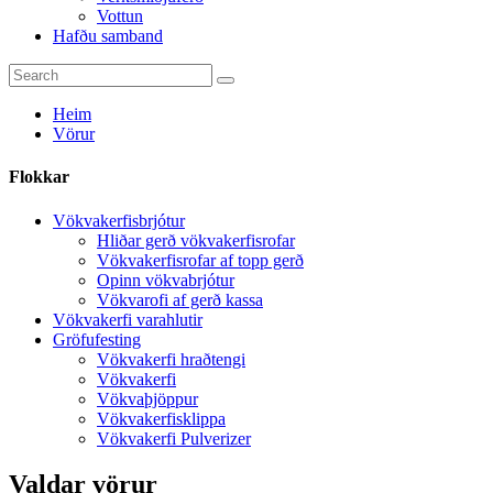
Vottun
Hafðu samband
Heim
Vörur
Flokkar
Vökvakerfisbrjótur
Hliðar gerð vökvakerfisrofar
Vökvakerfisrofar af topp gerð
Opinn vökvabrjótur
Vökvarofi af gerð kassa
Vökvakerfi varahlutir
Gröfufesting
Vökvakerfi hraðtengi
Vökvakerfi
Vökvaþjöppur
Vökvakerfisklippa
Vökvakerfi Pulverizer
Valdar vörur