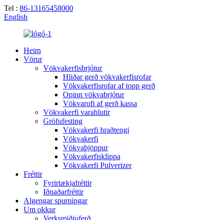
Tel :
86-13165458000
English
Heim
Vörur
Vökvakerfisbrjótur
Hliðar gerð vökvakerfisrofar
Vökvakerfisrofar af topp gerð
Opinn vökvabrjótur
Vökvarofi af gerð kassa
Vökvakerfi varahlutir
Gröfufesting
Vökvakerfi hraðtengi
Vökvakerfi
Vökvaþjöppur
Vökvakerfisklippa
Vökvakerfi Pulverizer
Fréttir
Fyrirtækjafréttir
Iðnaðarfréttir
Algengar spurningar
Um okkur
Verksmiðjuferð