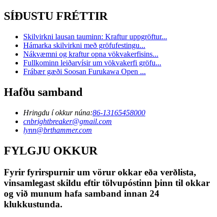
SÍÐUSTU FRÉTTIR
Skilvirkni lausan tauminn: Kraftur uppgröftur...
Hámarka skilvirkni með gröfufestingu...
Nákvæmni og kraftur opna vökvakerfisins...
Fullkominn leiðarvísir um vökvakerfi gröfu...
Frábær gæði Soosan Furukawa Open ...
Hafðu samband
Hringdu í okkur núna:
86-13165458000
cnbrightbreaker@gmail.com
lynn@brthammer.com
FYLGJU OKKUR
Fyrir fyrirspurnir um vörur okkar eða verðlista,
vinsamlegast skildu eftir tölvupóstinn þinn til okkar
og við munum hafa samband innan 24
klukkustunda.